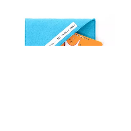
eine Richtung
men ein
 finden