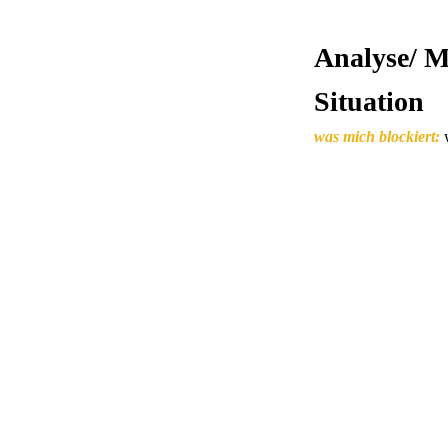
Analyse/ M
Situation
was mich blockiert:
Starre, Verwirrung
was mir entspricht:
e
oder brauchst z.B. Kr
was mir fehlt:
was dir
was mir hilft:
was dir
Gemeinschaft, Innen