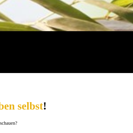
ben selbst
!
nschauen?