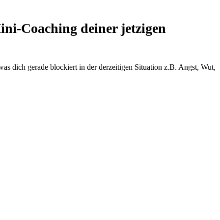
ini-Coaching deiner jetzigen
was dich gerade blockiert in der derzeitigen Situation z.B. Angst, Wut,
ine Seite deiner Persönlichkeit, die du in der derzeitigen Situation lebst
itiker, Denker, Krieger, Mutter/Vater
 fehlt in der derzeitigen Situation z.B. Liebe, Mitgefühl, Frieden, Stille
 in der derzeitigen Situation hilft z.B. Bewegung, Kreativität,
schau, Mut
-> zeigt dir schnell und unkompliziert 
-> grenzt deine persönlichen The
-> hilft dir, den "roten Faden" zu